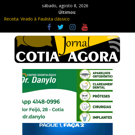
sábado, agosto 8, 2026
Últimos:
Receita: Virado à Paulista clássico
Ladrão de farmácia e procurado por maus-tratos são presos em
Vargem Grande Paulista
Cine Sustentável traz cinema ao ar livre e educação ambiental
para Vargem Grande
WhatsApp vai parar de funcionar em vários celulares antigos em
setembro
Equipe Guardiã Maria da Penha prende três em flagrante em
São Roque