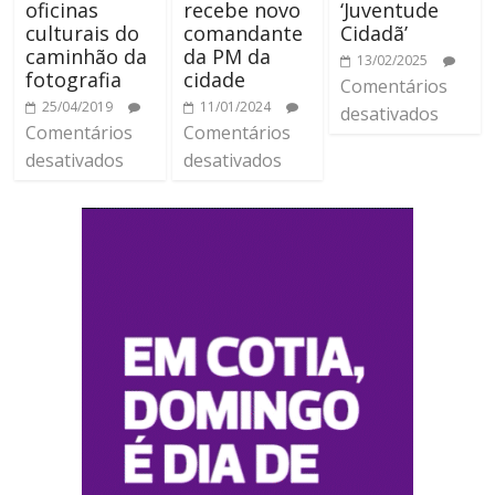
oficinas
recebe novo
‘Juventude
culturais do
comandante
Cidadã’
caminhão da
da PM da
13/02/2025
fotografia
cidade
Comentários
25/04/2019
11/01/2024
desativados
Comentários
Comentários
desativados
desativados