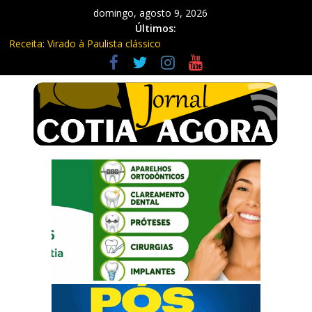
domingo, agosto 9, 2026
Últimos:
Receita: Virado à Paulista clássico
Ladrão de farmácia e procurado por maus-tratos são presos em
Vargem Grande Paulista
Cine Sustentável traz cinema ao ar livre e educação ambiental
para Vargem Grande
WhatsApp vai parar de funcionar em vários celulares antigos em
setembro
Equipe Guardiã Maria da Penha prende três em flagrante em
São Roque