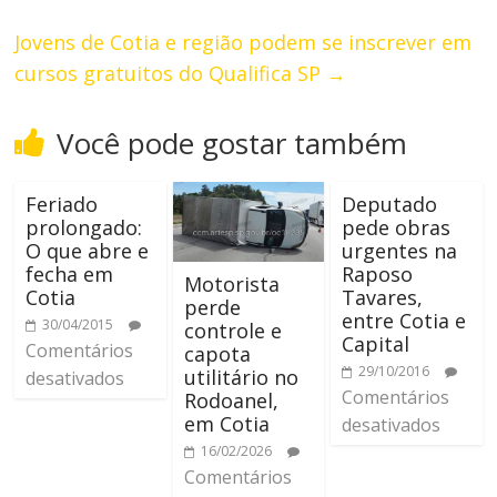
Jovens de Cotia e região podem se inscrever em
cursos gratuitos do Qualifica SP
→
Você pode gostar também
Feriado
Deputado
prolongado:
pede obras
O que abre e
urgentes na
fecha em
Raposo
Motorista
Cotia
Tavares,
perde
entre Cotia e
30/04/2015
controle e
Capital
Comentários
capota
29/10/2016
utilitário no
desativados
Comentários
Rodoanel,
em Cotia
desativados
16/02/2026
Comentários