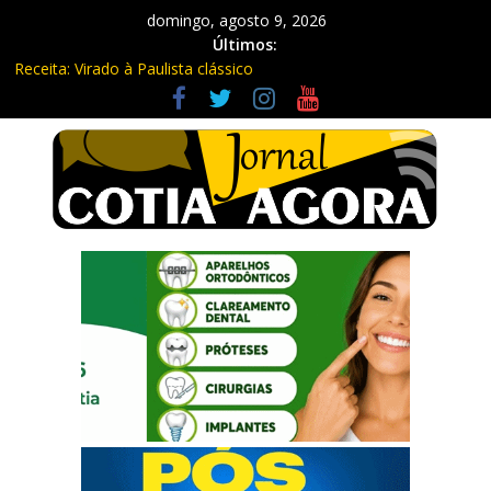
domingo, agosto 9, 2026
Últimos:
Receita: Virado à Paulista clássico
Ladrão de farmácia e procurado por maus-tratos são presos em
Vargem Grande Paulista
Cine Sustentável traz cinema ao ar livre e educação ambiental
para Vargem Grande
WhatsApp vai parar de funcionar em vários celulares antigos em
setembro
Equipe Guardiã Maria da Penha prende três em flagrante em
São Roque