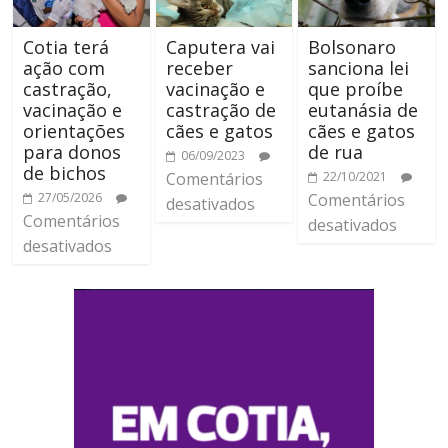
Cotia terá
Caputera vai
Bolsonaro
ação com
receber
sanciona lei
castração,
vacinação e
que proíbe
vacinação e
castração de
eutanásia de
orientações
cães e gatos
cães e gatos
para donos
de rua
06/09/2023
de bichos
Comentários
22/10/2021
27/05/2026
Comentários
desativados
Comentários
desativados
desativados