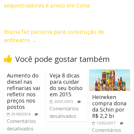
sequestradores é preso em Cotia
Ibiúna faz parceria para construção de
anfiteatro
→
Você pode gostar também
Aumento do
Veja 8 dicas
diesel nas
para cuidar
refinarias vai
do seu bolso
refletir nos
em 2015
Heineken
preços nos
26/01/2015
compra dona
postos
Comentários
da Schin por
01/09/2018
R$ 2,2 bi
desativados
Comentários
13/02/2017
desativados
Comentários