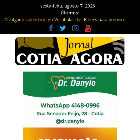
sexta-feira, agosto 7, 2026
Últimos:
Divulgado calendário do Vestibular das Fatecs para primeiro
semestre de 2027
Mapa da Desigualdade da Grande SP: Vargem Grande Paulista
em boa posição. Cotia entre as últimas do ranking
Morador denuncia furto de cabos em postes na Estrada da
Roselândia
Itapevi: Em duas ocorrências, PM recupera carga roubada,
caminhão e liberta vítimas
Sebrae promove curso de compras públicas em Vargem Grande
Paulista