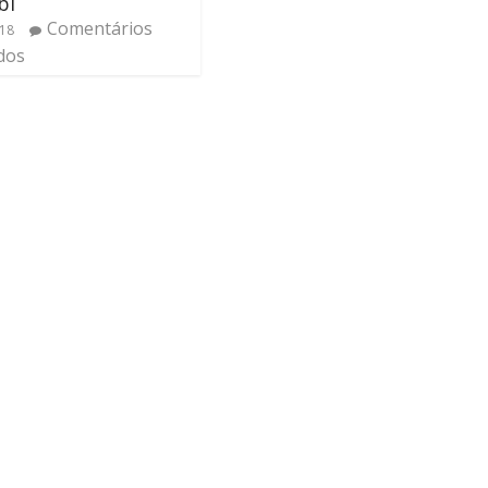
bi
Comentários
018
dos