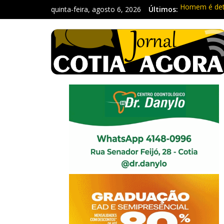
quinta-feira, agosto 6, 2026
Últimos:
Homem é deti
Carretas da 
Traficante é
Radares de Co
PM prende ho