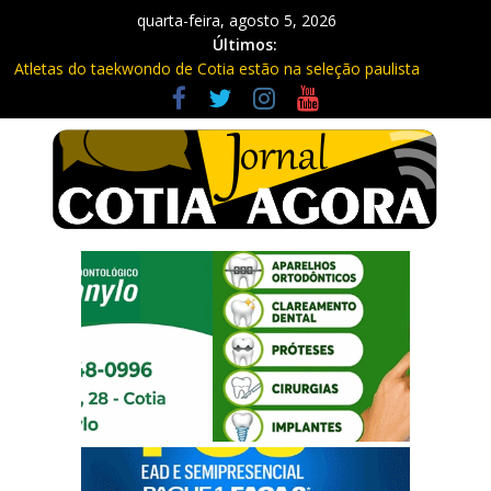
quarta-feira, agosto 5, 2026
Últimos:
Atletas do taekwondo de Cotia estão na seleção paulista
Fique atento: Câmeras com IA na Raposo Tavares já estão
multando
Repasse de impostos estaduais para Cotia já rendeu quase R$
300 milhões no ano
Três procurados da Justiça são presos em Cotia e Vargem
Grande pela PM
Vargem Grande vacina contra o sarampo e atualiza caderneta