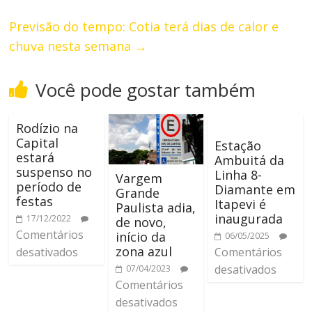
Previsão do tempo: Cotia terá dias de calor e
chuva nesta semana
→
Você pode gostar também
Rodízio na
Capital
Estação
estará
Ambuitá da
suspenso no
Linha 8-
Vargem
período de
Diamante em
Grande
festas
Itapevi é
Paulista adia,
inaugurada
17/12/2022
de novo,
Comentários
início da
06/05/2025
zona azul
desativados
Comentários
desativados
07/04/2023
Comentários
desativados