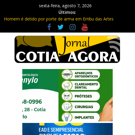
sexta-feira, agosto 7, 2026
Últimos:
Homem é detido por porte de arma em Embu das Artes
Carretas da Capacitação trazem cursos gratuitos para Cotia e
Vargem Grande
Traficante é preso com quase 400 porções de drogas no Jardim
Rosemeire
Radares de Cotia vão passar por manutenção e vias serão
interditadas
PM prende homem com grande quantidade de entorpecentes
em Itapevi