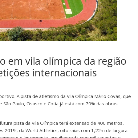
o em vila olímpica da região
ições internacionais
rtivo. A pista de atletismo da Vila Olímpica Mário Covas, que
re São Paulo, Osasco e Cotia já está com 70% das obras
futura pista da Vila Olímpica terá extensão de 400 metros,
es 2019’, da World Athletics, oito raias com 1,22m de largura
arremesso e lançamento, arquibancada com mil assentos e