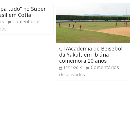
pa tudo” no Super
asil em Cotia
Comentários
016
dos
CT/Academia de Beisebol
da Yakult em Ibiúna
comemora 20 anos
Comentários
13/11/2019
desativados