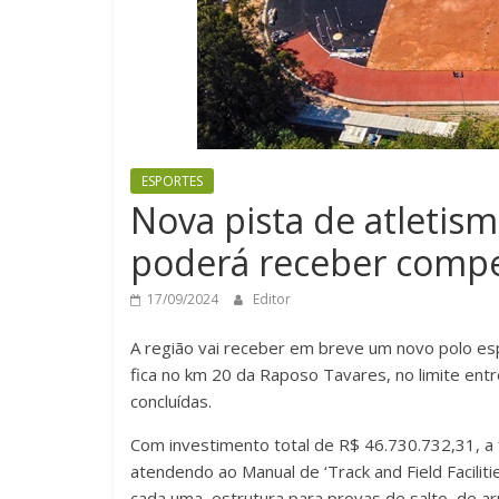
ESPORTES
Nova pista de atletism
poderá receber compet
17/09/2024
Editor
A região vai receber em breve um novo polo espo
fica no km 20 da Raposo Tavares, no limite ent
concluídas.
Com investimento total de R$ 46.730.732,31, a 
atendendo ao Manual de ‘Track and Field Faciliti
cada uma, estrutura para provas de salto, de 