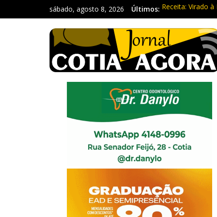
sábado, agosto 8, 2026
Últimos:
Receita: Virado à 
Ladrão de farmác
Cine Sustentável
WhatsApp vai par
Equipe Guardiã M