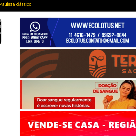
Paulista clássico
ia e procurado por maus-tratos são presos em Vargem Grande Pauli
 traz cinema ao ar livre e educação ambiental para Vargem Grande
ar de funcionar em vários celulares antigos em setembro
aria da Penha prende três em flagrante em São Roque