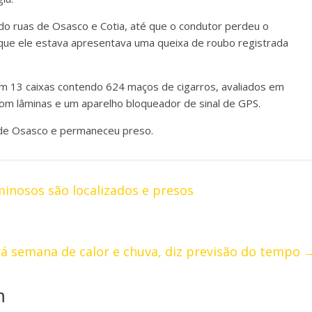
o ruas de Osasco e Cotia, até que o condutor perdeu o
 que ele estava apresentava uma queixa de roubo registrada
aram 13 caixas contendo 624 maços de cigarros, avaliados em
com lâminas e um aparelho bloqueador de sinal de GPS.
al de Osasco e permaneceu preso.
inosos são localizados e presos
rá semana de calor e chuva, diz previsão do tempo
m