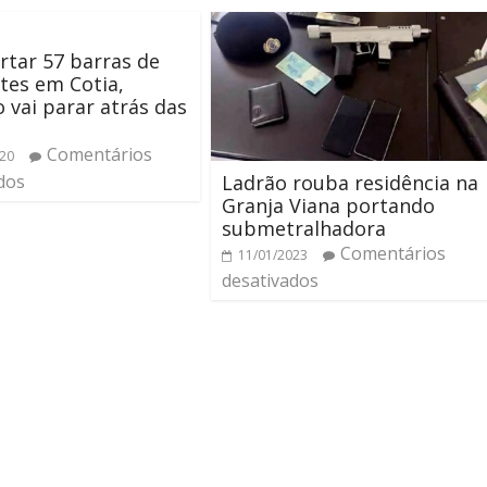
rtar 57 barras de
tes em Cotia,
 vai parar atrás das
Comentários
020
Ladrão rouba residência na
dos
Granja Viana portando
submetralhadora
Comentários
11/01/2023
desativados