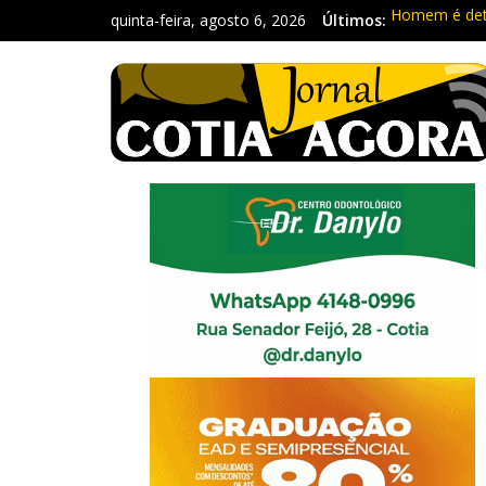
quinta-feira, agosto 6, 2026
Últimos:
Homem é deti
Carretas da 
Traficante é
Radares de Co
PM prende ho