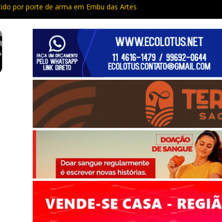
do por porte de arma em Embu das Artes
Capacitação trazem cursos gratuitos para Cotia e Vargem Grande
 preso com quase 400 porções de drogas no Jardim Rosemeire
tia vão passar por manutenção e vias serão interditadas
mem com grande quantidade de entorpecentes em Itapevi