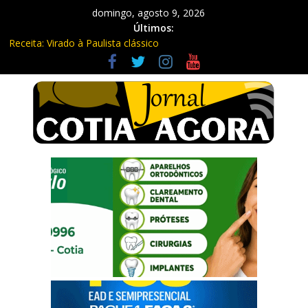
domingo, agosto 9, 2026
Últimos:
Receita: Virado à Paulista clássico
Ladrão de farmácia e procurado por maus-tratos são presos em
Vargem Grande Paulista
Cine Sustentável traz cinema ao ar livre e educação ambiental
para Vargem Grande
WhatsApp vai parar de funcionar em vários celulares antigos em
setembro
Equipe Guardiã Maria da Penha prende três em flagrante em
São Roque