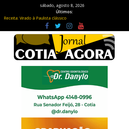
sábado, agosto 8, 2026
Últimos:
Receita: Virado à Paulista clássico
Ladrão de farmácia e procurado por maus-tratos são presos em
Vargem Grande Paulista
Cine Sustentável traz cinema ao ar livre e educação ambiental
para Vargem Grande
WhatsApp vai parar de funcionar em vários celulares antigos em
setembro
Equipe Guardiã Maria da Penha prende três em flagrante em
São Roque