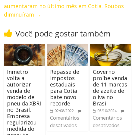
aumentaram no último mês em Cotia. Roubos
diminuíram
→
Você pode gostar também
Inmetro
Repasse de
Governo
volta a
impostos
proíbe venda
autorizar
estaduais
de 11 marcas
venda de
para Cotia
de azeite de
modelo de
bate novo
oliva no
pneu da XBRI
recorde
Brasil
no Brasil.
02/08/2022
05/10/2024
Empresa
Comentários
Comentários
regularizou
desativados
desativados
medida do