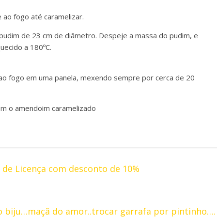
 ao fogo até caramelizar.
 pudim de 23 cm de diâmetro. Despeje a massa do pudim, e
uecido a 180ºC.
a ao fogo em uma panela, mexendo sempre por cerca de 20
com o amendoim caramelizado
a de Licença com desconto de 10%
o biju…maçã do amor..trocar garrafa por pintinho….