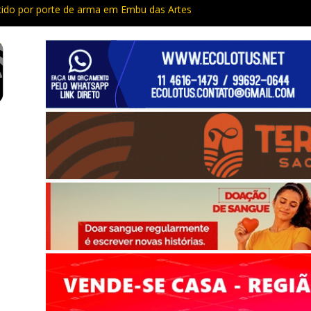
do por porte de arma em Embu das Artes
Capacitação trazem cursos gratuitos para Cotia e Vargem Grande
 preso com quase 400 porções de drogas no Jardim Rosemeire
tia vão passar por manutenção e vias serão interditadas
mem com grande quantidade de entorpecentes em Itapevi