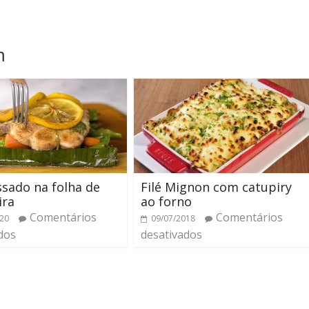
m
ssado na folha de
Filé Mignon com catupiry
ira
ao forno
Comentários
Comentários
020
09/07/2018
dos
desativados