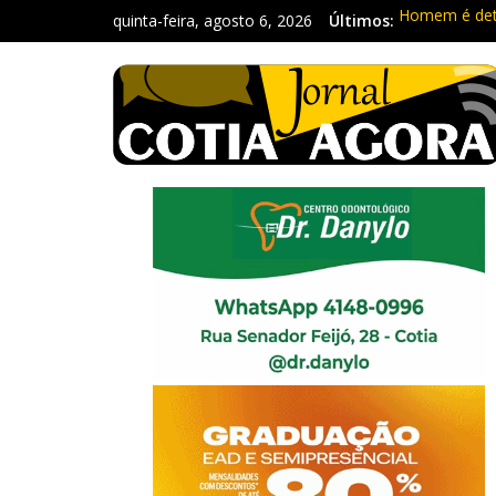
quinta-feira, agosto 6, 2026
Últimos:
Homem é deti
Carretas da 
Traficante é
Radares de Co
PM prende ho