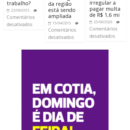
irregular a
trabalho?
da região
pagar multa
está sendo
23/09/2015
de R$ 1,6 mi
ampliada
Comentários
25/06/2026
15/04/2015
desativados
Comentários
Comentários
desativados
desativados