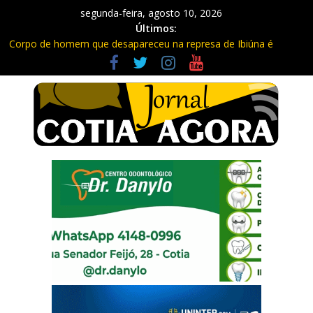
segunda-feira, agosto 10, 2026
Últimos:
Corpo de homem que desapareceu na represa de Ibiúna é
encontrado
Ladrão é preso em Cotia após furtar 45 metros de fios
Previsão do tempo: Semana em Cotia terá frio, calor e ar seco
Obras de duplicação da Bunjiro Nakao avançam só 30%
Trabalhadores viviam em barracos e em condições precárias em
Cotia