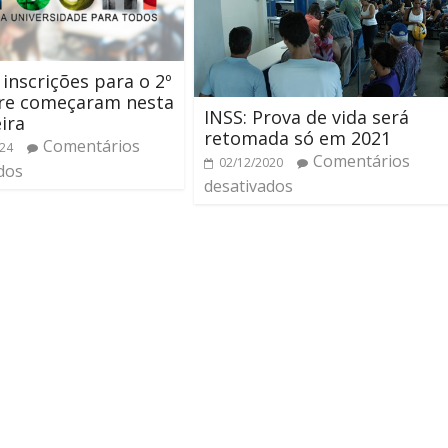
 inscrições para o 2º
re começaram nesta
INSS: Prova de vida será
eira
retomada só em 2021
Comentários
024
Comentários
02/12/2020
dos
desativados