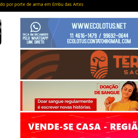
do por porte de arma em Embu das Artes
apacitação trazem cursos gratuitos para Cotia e Vargem Grande
preso com quase 400 porções de drogas no Jardim Rosemeire
tia vão passar por manutenção e vias serão interditadas
mem com grande quantidade de entorpecentes em Itapevi