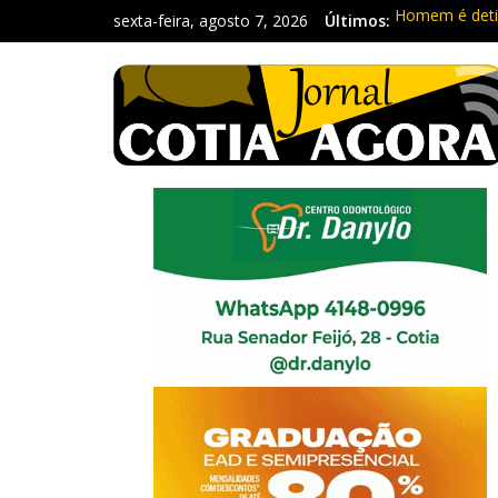
sexta-feira, agosto 7, 2026
Últimos:
Homem é deti
Carretas da C
Traficante é 
Radares de Co
PM prende ho