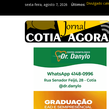
sexta-feira, agosto 7, 2026
Últimos:
Divulgado cal
Mapa da Desig
Morador denun
Itapevi: Em d
Sebrae promov