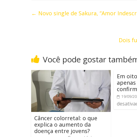
←
Novo single de Sakura, “Amor Indescr
Dois f
Você pode gostar també
Em oito
apenas 
confir
19/09/2
desativa
Câncer colorretal: o que
explica o aumento da
doença entre jovens?