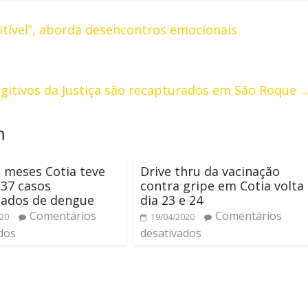
itível”, aborda desencontros emocionais
ugitivos da Justiça são recapturados em São Roque
m
 meses Cotia teve
Drive thru da vacinação
37 casos
contra gripe em Cotia volta
mados de dengue
dia 23 e 24
Comentários
Comentários
020
19/04/2020
dos
desativados