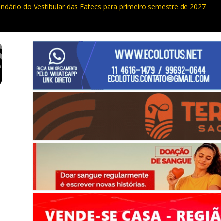
endário do Vestibular das Fatecs para primeiro semestre de 2027
ualdade da Grande SP: Vargem Grande Paulista em boa posição. Coti
cia furto de cabos em postes na Estrada da Roselândia
uas ocorrências, PM recupera carga roubada, caminhão e liberta vítim
e curso de compras públicas em Vargem Grande Paulista