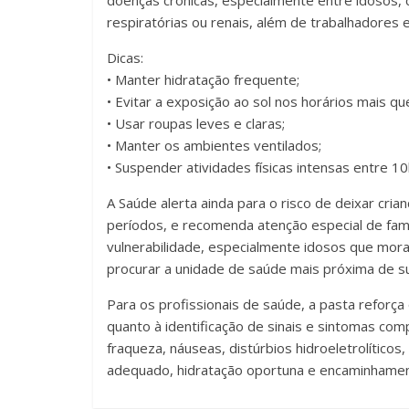
doenças crônicas, especialmente entre idosos, 
respiratórias ou renais, além de trabalhadores 
Dicas:
• Manter hidratação frequente;
• Evitar a exposição ao sol nos horários mais qu
• Usar roupas leves e claras;
• Manter os ambientes ventilados;
• Suspender atividades físicas intensas entre 10
A Saúde alerta ainda para o risco de deixar cri
períodos, e recomenda atenção especial de fami
vulnerabilidade, especialmente idosos que mor
procurar a unidade de saúde mais próxima de s
Para os profissionais de saúde, a pasta reforça 
quanto à identificação de sinais e sintomas com
fraqueza, náuseas, distúrbios hidroeletrolíticos
adequado, hidratação oportuna e encaminhamen