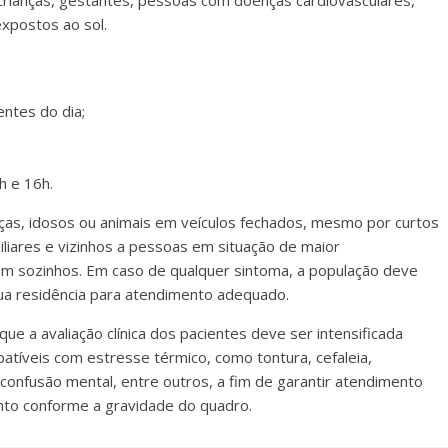
crianças, gestantes, pessoas com doenças cardiovasculares,
expostos ao sol.
entes do dia;
h e 16h.
anças, idosos ou animais em veículos fechados, mesmo por curtos
liares e vizinhos a pessoas em situação de maior
am sozinhos. Em caso de qualquer sintoma, a população deve
ua residência para atendimento adequado.
que a avaliação clínica dos pacientes deve ser intensificada
patíveis com estresse térmico, como tontura, cefaleia,
, confusão mental, entre outros, a fim de garantir atendimento
to conforme a gravidade do quadro.