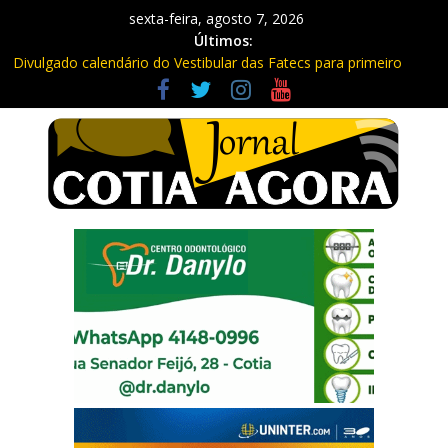
sexta-feira, agosto 7, 2026
Últimos:
Divulgado calendário do Vestibular das Fatecs para primeiro
semestre de 2027
Mapa da Desigualdade da Grande SP: Vargem Grande Paulista
em boa posição. Cotia entre as últimas do ranking
Morador denuncia furto de cabos em postes na Estrada da
Roselândia
Itapevi: Em duas ocorrências, PM recupera carga roubada,
caminhão e liberta vítimas
Sebrae promove curso de compras públicas em Vargem Grande
Paulista