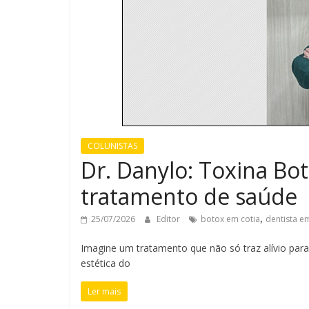
COLUNISTAS
Dr. Danylo: Toxina Bot
tratamento de saúde
,
25/07/2026
Editor
botox em cotia
dentista e
Imagine um tratamento que não só traz alívio pa
estética do
Ler mais