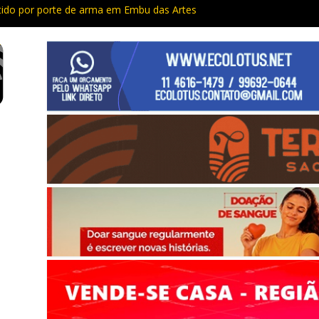
do por porte de arma em Embu das Artes
Capacitação trazem cursos gratuitos para Cotia e Vargem Grande
 preso com quase 400 porções de drogas no Jardim Rosemeire
tia vão passar por manutenção e vias serão interditadas
mem com grande quantidade de entorpecentes em Itapevi