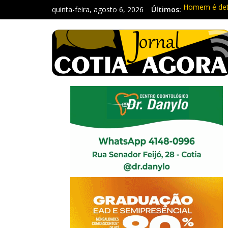
quinta-feira, agosto 6, 2026
Últimos:
Homem é deti
Carretas da 
Traficante é
Radares de Co
PM prende ho