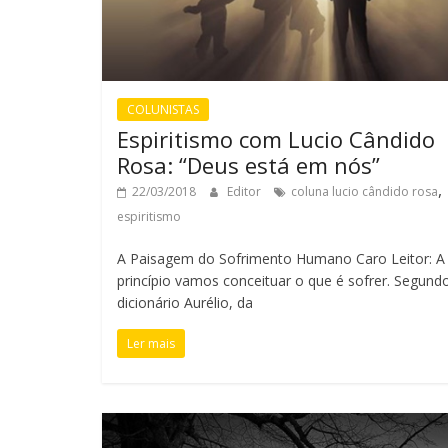
COLUNISTAS
Espiritismo com Lucio Cândido
Rosa: “Deus está em nós”
,
22/03/2018
Editor
coluna lucio cândido rosa
espiritismo
A Paisagem do Sofrimento Humano Caro Leitor: A
princípio vamos conceituar o que é sofrer. Segund
dicionário Aurélio, da
Ler mais