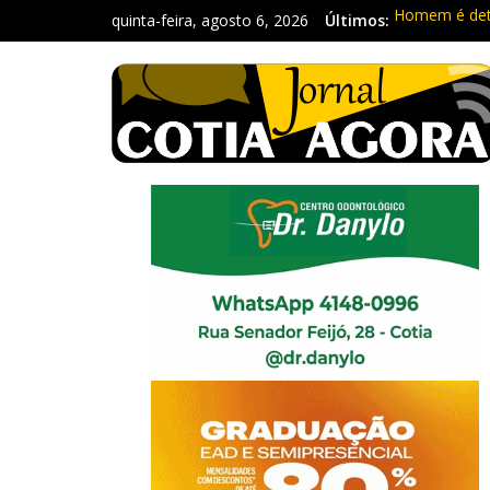
quinta-feira, agosto 6, 2026
Últimos:
Homem é deti
Carretas da 
Traficante é
Radares de Co
PM prende ho