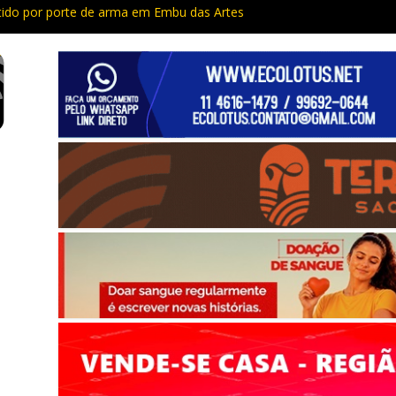
do por porte de arma em Embu das Artes
Capacitação trazem cursos gratuitos para Cotia e Vargem Grande
 preso com quase 400 porções de drogas no Jardim Rosemeire
tia vão passar por manutenção e vias serão interditadas
mem com grande quantidade de entorpecentes em Itapevi