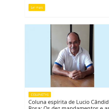
Ler mais
COLUNISTAS
Coluna espírita de Lucio Cândi
Rosa: Os dez mandamentos e a