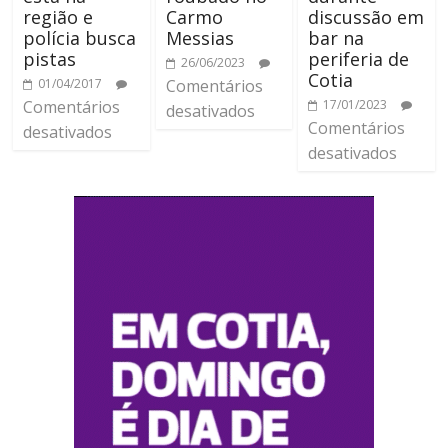
região e
Carmo
discussão em
polícia busca
Messias
bar na
pistas
periferia de
26/06/2023
Cotia
01/04/2017
Comentários
Comentários
17/01/2023
desativados
Comentários
desativados
desativados