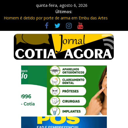
quinta-feira, agosto 6, 2026
Últimos:
Homem é detido por porte de arma em Embu das Artes
Carretas da Capacitação trazem cursos gratuitos para Cotia e
Vargem Grande
Traficante é preso com quase 400 porções de drogas no Jardim
Rosemeire
Radares de Cotia vão passar por manutenção e vias serão
interditadas
PM prende homem com grande quantidade de entorpecentes
em Itapevi