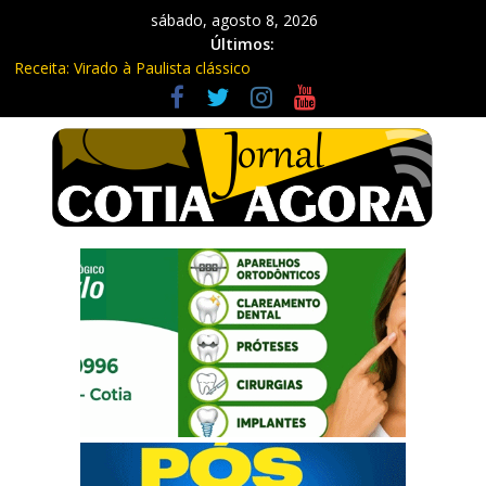
sábado, agosto 8, 2026
Últimos:
Receita: Virado à Paulista clássico
Ladrão de farmácia e procurado por maus-tratos são presos em
Vargem Grande Paulista
Cine Sustentável traz cinema ao ar livre e educação ambiental
para Vargem Grande
WhatsApp vai parar de funcionar em vários celulares antigos em
setembro
Equipe Guardiã Maria da Penha prende três em flagrante em
São Roque