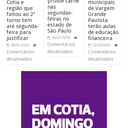
proíbe carne
Cotia e
municipais
nas
região que
de Vargem
segundas-
faltou ao 2º
Grande
feiras no
turno tem
Paulista
estado de
até segunda-
terão aulas
São Paulo
feira para
de educação
justificar
financeira
03/01/2018
Comentários
06/01/2023
22/03/2025
desativados
Comentários
Comentários
desativados
desativados