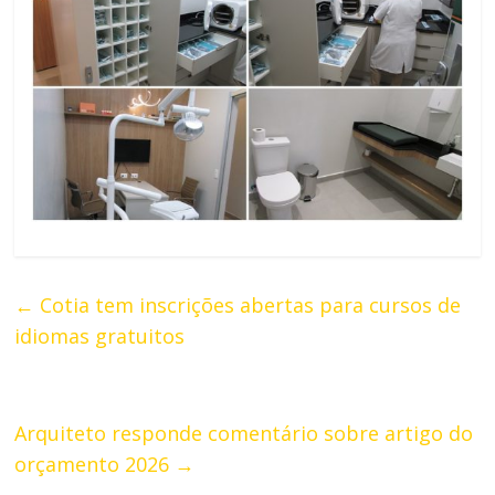
←
Cotia tem inscrições abertas para cursos de
idiomas gratuitos
Arquiteto responde comentário sobre artigo do
orçamento 2026
→