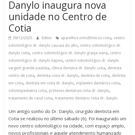
Danylo inaugura nova
unidade no Centro de
Cotia
,
09/12/2025
Editor
aparelhos ortodônticos cotia
centro
,
odontológico dr. danylo caucaia do alto
centro odontológico dr.
,
,
danylo cotia
centro odontológico dr. danylo granja viana
centro
,
odontológico dr. danylo itapevi
centro odontológico dr. danylo
,
,
vargem grande paulista
clínica dentária dr. danylo cotia
dentista
,
,
,
centro de cotia
dentista cotia dr. danylo
dentista de cotia
dentista
,
,
,
em cotia
dentista em cotia dr. danylo
implantes dentários cotia
,
,
odontopediatria cotia
próteses dentárias cotia dr. danylo
,
tratamento de canal cotia
tratamento dentário cotia dr. danylo
Um antigo sonho do Dr. Danylo, cirurgião dentista em
Cotia se realizou no último sábado (6). Foi inaugurado um
novo centro odontológico na cidade, com espaço amplo,
novos profissionais e aquele atendimento humanizado