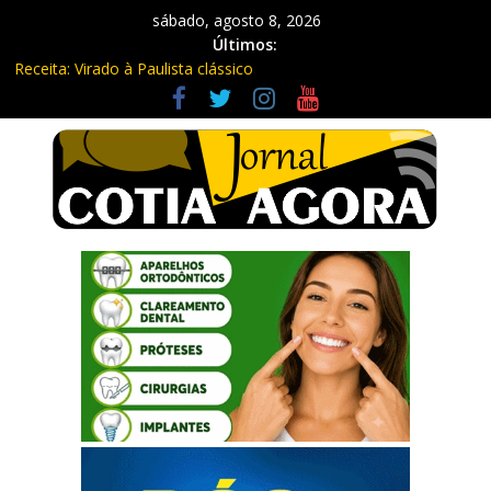
sábado, agosto 8, 2026
Últimos:
Receita: Virado à Paulista clássico
Ladrão de farmácia e procurado por maus-tratos são presos em
Vargem Grande Paulista
Cine Sustentável traz cinema ao ar livre e educação ambiental
para Vargem Grande
WhatsApp vai parar de funcionar em vários celulares antigos em
setembro
Equipe Guardiã Maria da Penha prende três em flagrante em
São Roque