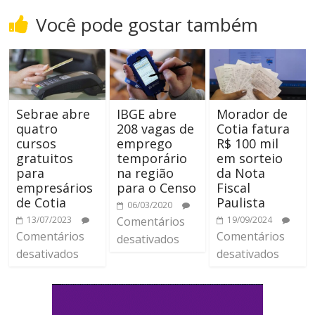
Você pode gostar também
Sebrae abre
IBGE abre
Morador de
quatro
208 vagas de
Cotia fatura
cursos
emprego
R$ 100 mil
gratuitos
temporário
em sorteio
para
na região
da Nota
empresários
para o Censo
Fiscal
de Cotia
Paulista
06/03/2020
13/07/2023
Comentários
19/09/2024
Comentários
Comentários
desativados
desativados
desativados