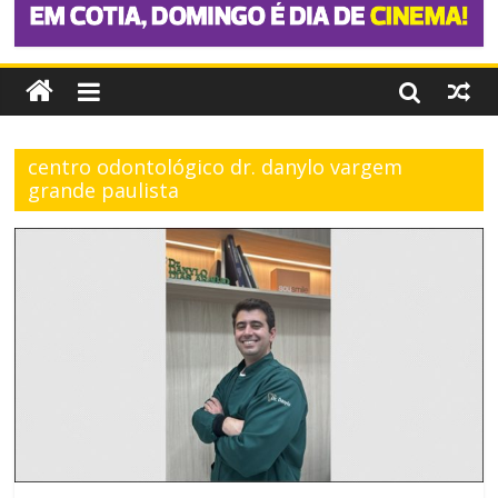
centro odontológico dr. danylo vargem
grande paulista