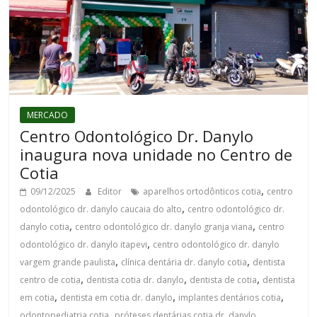
MERCADO
Centro Odontológico Dr. Danylo
inaugura nova unidade no Centro de
Cotia
,
09/12/2025
Editor
aparelhos ortodônticos cotia
centro
,
odontológico dr. danylo caucaia do alto
centro odontológico dr.
,
,
danylo cotia
centro odontológico dr. danylo granja viana
centro
,
odontológico dr. danylo itapevi
centro odontológico dr. danylo
,
,
vargem grande paulista
clínica dentária dr. danylo cotia
dentista
,
,
,
centro de cotia
dentista cotia dr. danylo
dentista de cotia
dentista
,
,
,
em cotia
dentista em cotia dr. danylo
implantes dentários cotia
,
,
odontopediatria cotia
próteses dentárias cotia dr. danylo