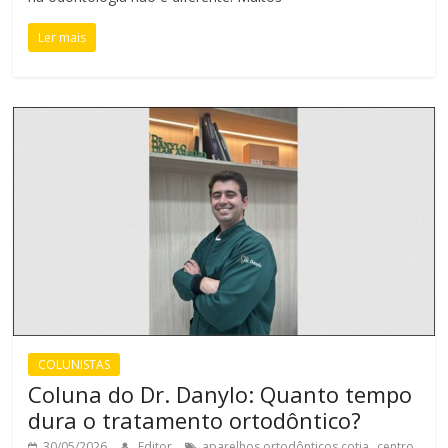
Ler mais
COLUNISTAS
Coluna do Dr. Danylo: Quanto tempo
dura o tratamento ortodôntico?
,
30/05/2026
Editor
aparelhos ortodônticos cotia
centro