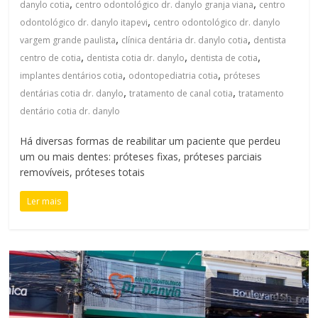
,
,
danylo cotia
centro odontológico dr. danylo granja viana
centro
,
odontológico dr. danylo itapevi
centro odontológico dr. danylo
,
,
vargem grande paulista
clínica dentária dr. danylo cotia
dentista
,
,
,
centro de cotia
dentista cotia dr. danylo
dentista de cotia
,
,
implantes dentários cotia
odontopediatria cotia
próteses
,
,
dentárias cotia dr. danylo
tratamento de canal cotia
tratamento
dentário cotia dr. danylo
Há diversas formas de reabilitar um paciente que perdeu
um ou mais dentes: próteses fixas, próteses parciais
removíveis, próteses totais
Ler mais