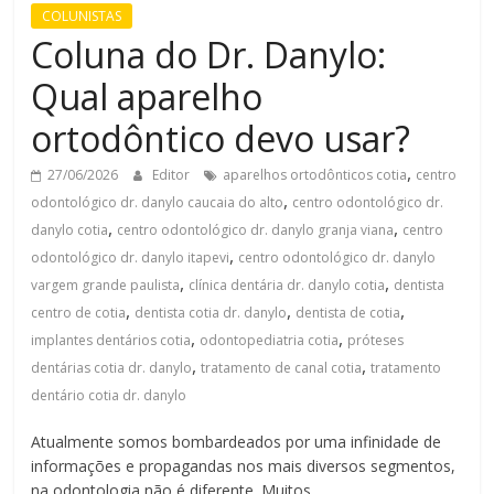
COLUNISTAS
Coluna do Dr. Danylo:
Qual aparelho
ortodôntico devo usar?
,
27/06/2026
Editor
aparelhos ortodônticos cotia
centro
,
odontológico dr. danylo caucaia do alto
centro odontológico dr.
,
,
danylo cotia
centro odontológico dr. danylo granja viana
centro
,
odontológico dr. danylo itapevi
centro odontológico dr. danylo
,
,
vargem grande paulista
clínica dentária dr. danylo cotia
dentista
,
,
,
centro de cotia
dentista cotia dr. danylo
dentista de cotia
,
,
implantes dentários cotia
odontopediatria cotia
próteses
,
,
dentárias cotia dr. danylo
tratamento de canal cotia
tratamento
dentário cotia dr. danylo
Atualmente somos bombardeados por uma infinidade de
informações e propagandas nos mais diversos segmentos,
na odontologia não é diferente. Muitos