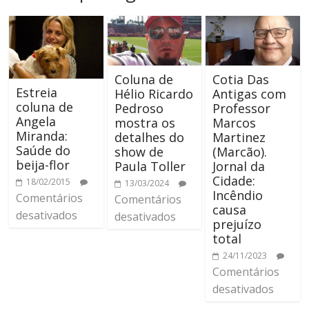
Coluna de
Cotia Das
Estreia
Hélio Ricardo
Antigas com
coluna de
Pedroso
Professor
Angela
mostra os
Marcos
Miranda:
detalhes do
Martinez
Saúde do
show de
(Marcão).
beija-flor
Paula Toller
Jornal da
Cidade:
18/02/2015
13/03/2024
Incêndio
Comentários
Comentários
causa
desativados
desativados
prejuízo
total
24/11/2023
Comentários
desativados