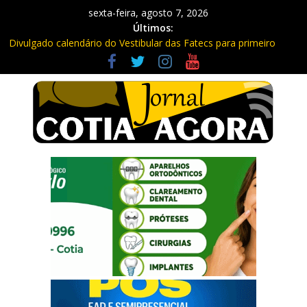
sexta-feira, agosto 7, 2026
Últimos:
Divulgado calendário do Vestibular das Fatecs para primeiro
semestre de 2027
Mapa da Desigualdade da Grande SP: Vargem Grande Paulista
em boa posição. Cotia entre as últimas do ranking
Morador denuncia furto de cabos em postes na Estrada da
Roselândia
Itapevi: Em duas ocorrências, PM recupera carga roubada,
caminhão e liberta vítimas
Sebrae promove curso de compras públicas em Vargem Grande
Paulista