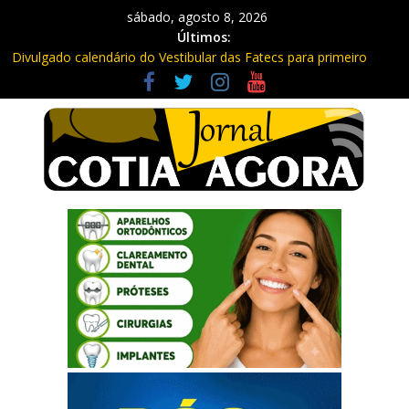
sábado, agosto 8, 2026
Últimos:
Divulgado calendário do Vestibular das Fatecs para primeiro
semestre de 2027
Mapa da Desigualdade da Grande SP: Vargem Grande Paulista
em boa posição. Cotia entre as últimas do ranking
Morador denuncia furto de cabos em postes na Estrada da
Roselândia
Itapevi: Em duas ocorrências, PM recupera carga roubada,
caminhão e liberta vítimas
Sebrae promove curso de compras públicas em Vargem Grande
Paulista