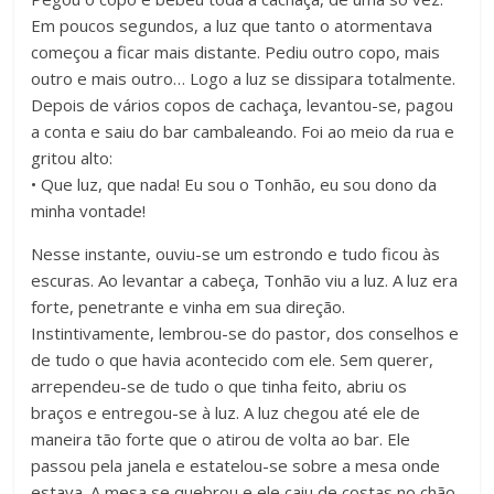
Em poucos segundos, a luz que tanto o atormentava
começou a ficar mais distante. Pediu outro copo, mais
outro e mais outro… Logo a luz se dissipara totalmente.
Depois de vários copos de cachaça, levantou-se, pagou
a conta e saiu do bar cambaleando. Foi ao meio da rua e
gritou alto:
• Que luz, que nada! Eu sou o Tonhão, eu sou dono da
minha vontade!
Nesse instante, ouviu-se um estrondo e tudo ficou às
escuras. Ao levantar a cabeça, Tonhão viu a luz. A luz era
forte, penetrante e vinha em sua direção.
Instintivamente, lembrou-se do pastor, dos conselhos e
de tudo o que havia acontecido com ele. Sem querer,
arrependeu-se de tudo o que tinha feito, abriu os
braços e entregou-se à luz. A luz chegou até ele de
maneira tão forte que o atirou de volta ao bar. Ele
passou pela janela e estatelou-se sobre a mesa onde
estava. A mesa se quebrou e ele caiu de costas no chão.