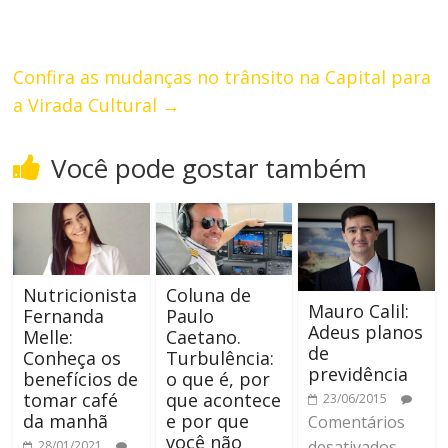
Confira as mudanças no trânsito na Capital para
a Virada Cultural
→
Você pode gostar também
Nutricionista
Coluna de
Mauro Calil:
Fernanda
Paulo
Adeus planos
Melle:
Caetano.
de
Conheça os
Turbulência:
previdência
benefícios de
o que é, por
tomar café
que acontece
23/06/2015
da manhã
e por que
Comentários
você não
desativados
28/01/2021