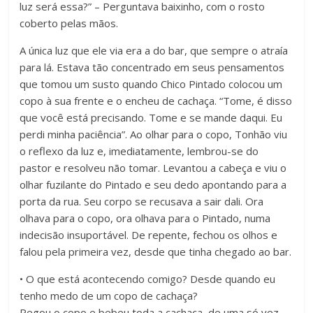
luz será essa?” – Perguntava baixinho, com o rosto
coberto pelas mãos.
A única luz que ele via era a do bar, que sempre o atraía
para lá. Estava tão concentrado em seus pensamentos
que tomou um susto quando Chico Pintado colocou um
copo à sua frente e o encheu de cachaça. “Tome, é disso
que você está precisando. Tome e se mande daqui. Eu
perdi minha paciência”. Ao olhar para o copo, Tonhão viu
o reflexo da luz e, imediatamente, lembrou-se do
pastor e resolveu não tomar. Levantou a cabeça e viu o
olhar fuzilante do Pintado e seu dedo apontando para a
porta da rua. Seu corpo se recusava a sair dali. Ora
olhava para o copo, ora olhava para o Pintado, numa
indecisão insuportável. De repente, fechou os olhos e
falou pela primeira vez, desde que tinha chegado ao bar.
• O que está acontecendo comigo? Desde quando eu
tenho medo de um copo de cachaça?
Pegou o copo e bebeu toda a cachaça, de uma só vez.