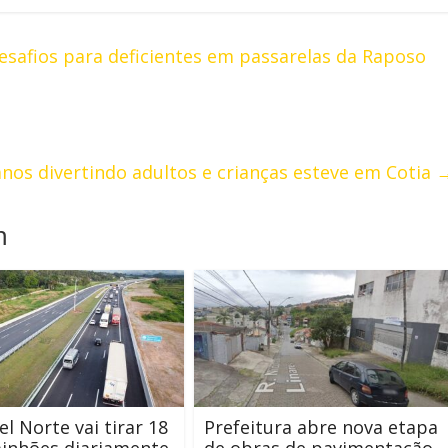
safios para deficientes em passarelas da Raposo
anos divertindo adultos e crianças esteve em Cotia
m
l Norte vai tirar 18
Prefeitura abre nova etapa
inhões diariamente
de obras de pavimentação