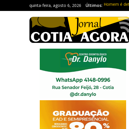
quinta-feira, agosto 6, 2026
Últimos:
Homem é deti
Carretas da 
Traficante é
Radares de Co
PM prende ho