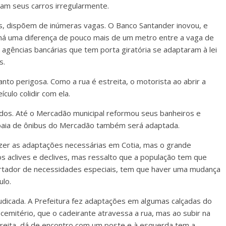
nam seus carros irregularmente.
 dispõem de inúmeras vagas. O Banco Santander inovou, e
e há uma diferença de pouco mais de um metro entre a vaga de
s agências bancárias que tem porta giratória se adaptaram à lei
s.
to perigosa. Como a rua é estreita, o motorista ao abrir a
culo colidir com ela.
dos. Até o Mercadão municipal reformou seus banheiros e
 baia de ônibus do Mercadão também será adaptada.
zer as adaptações necessárias em Cotia, mas o grande
s aclives e declives, mas ressalto que a população tem que
rtador de necessidades especiais, tem que haver uma mudança
lo.
judicada. A Prefeitura fez adaptações em algumas calçadas do
cemitério, que o cadeirante atravessa a rua, mas ao subir na
direita, dá de encontro com um poste e à esquerda tem a