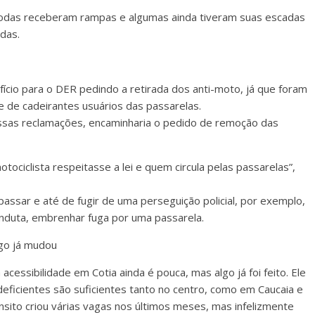
odas receberam rampas e algumas ainda tiveram suas escadas
das.
ício para o DER pedindo a retirada dos anti-moto, já que foram
e de cadeirantes usuários das passarelas.
sas reclamações, encaminharia o pedido de remoção das
otociclista respeitasse a lei e quem circula pelas passarelas”,
ssar e até de fugir de uma perseguição policial, por exemplo,
conduta, embrenhar fuga por uma passarela.
lgo já mudou
essibilidade em Cotia ainda é pouca, mas algo já foi feito. Ele
ficientes são suficientes tanto no centro, como em Caucaia e
nsito criou várias vagas nos últimos meses, mas infelizmente