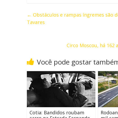
←
Obstáculos e rampas íngremes são de
Tavares
Circo Moscou, há 162 
Você pode gostar també
Cotia: Bandidos roubam
Rodoane
carro na Estrada Fernando
mil cam