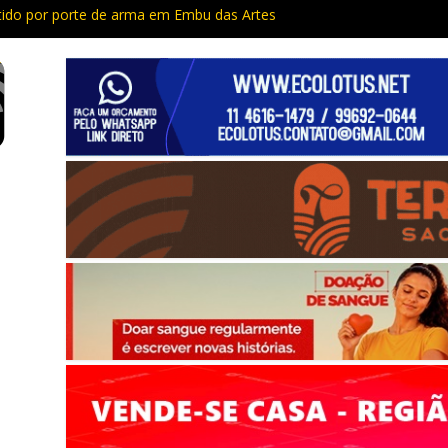
do por porte de arma em Embu das Artes
Capacitação trazem cursos gratuitos para Cotia e Vargem Grande
 preso com quase 400 porções de drogas no Jardim Rosemeire
tia vão passar por manutenção e vias serão interditadas
mem com grande quantidade de entorpecentes em Itapevi