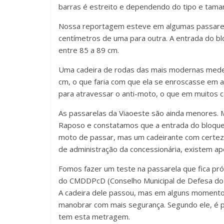
barras é estreito e dependendo do tipo e taman
Nossa reportagem esteve em algumas passarela
centímetros de uma para outra. A entrada do blo
entre 85 a 89 cm.
Uma cadeira de rodas das mais modernas mede e
cm, o que faria com que ela se enroscasse em 
para atravessar o anti-moto, o que em muitos c
As passarelas da Viaoeste são ainda menores. M
Raposo e constatamos que a entrada do bloque
moto de passar, mas um cadeirante com certeza 
de administração da concessionária, existem ap
Fomos fazer um teste na passarela que fica pr
do CMDDPcD (Conselho Municipal de Defesa do D
A cadeira dele passou, mas em alguns momentos
manobrar com mais segurança. Segundo ele, é pr
tem esta metragem.