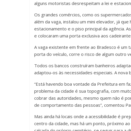
alguns motoristas desrespeitam a lei e estacio
Os grandes comércios, como os supermercados,
além da vaga, instalou um mini elevador, já qu
estacionamento e o piso principal da agência. A
e colocaram uma porta exclusiva aos cadeirante
A vaga existente em frente ao Bradesco é um tan
porta do veículo, corre o risco de algum outro veí
Todos os bancos construíram banheiros adapta
adaptou-os às necessidades especiais. A nova
“Está havendo boa vontade da Prefeitura em fa
problema da cidade é sua topografia, com muito
cobrar das autoridades, mesmo quem não é po
de comportamento das pessoas”, comentou Pau
Mas ainda há locais onde a acessibilidade é pre
centro da cidade, mas há um ponto, próximo ao 
calçada do próprio cemitério, se seguir para a 