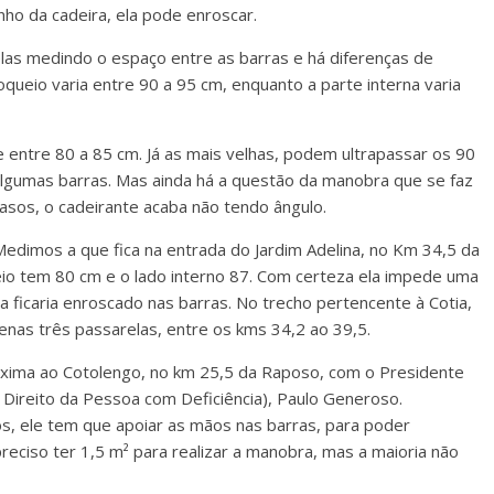
ho da cadeira, ela pode enroscar.
s medindo o espaço entre as barras e há diferenças de
queio varia entre 90 a 95 cm, enquanto a parte interna varia
ntre 80 a 85 cm. Já as mais velhas, podem ultrapassar os 90
algumas barras. Mas ainda há a questão da manobra que se faz
asos, o cadeirante acaba não tendo ângulo.
edimos a que fica na entrada do Jardim Adelina, no Km 34,5 da
io tem 80 cm e o lado interno 87. Com certeza ela impede uma
ficaria enroscado nas barras. No trecho pertencente à Cotia,
enas três passarelas, entre os kms 34,2 ao 39,5.
óxima ao Cotolengo, no km 25,5 da Raposo, com o Presidente
ireito da Pessoa com Deficiência), Paulo Generoso.
, ele tem que apoiar as mãos nas barras, para poder
eciso ter 1,5 m² para realizar a manobra, mas a maioria não