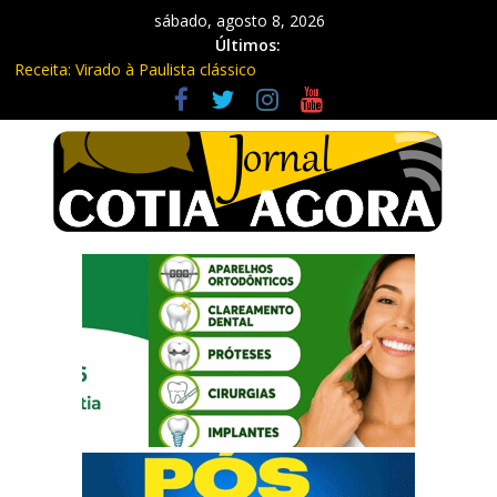
sábado, agosto 8, 2026
Últimos:
Receita: Virado à Paulista clássico
Ladrão de farmácia e procurado por maus-tratos são presos em
Vargem Grande Paulista
Cine Sustentável traz cinema ao ar livre e educação ambiental
para Vargem Grande
WhatsApp vai parar de funcionar em vários celulares antigos em
setembro
Equipe Guardiã Maria da Penha prende três em flagrante em
São Roque