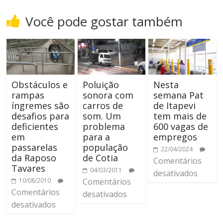
Você pode gostar também
Obstáculos e
Poluição
Nesta
rampas
sonora com
semana Pat
íngremes são
carros de
de Itapevi
desafios para
som. Um
tem mais de
deficientes
problema
600 vagas de
em
para a
empregos
passarelas
população
22/04/2024
da Raposo
de Cotia
Comentários
Tavares
04/03/2011
desativados
10/08/2010
Comentários
Comentários
desativados
desativados