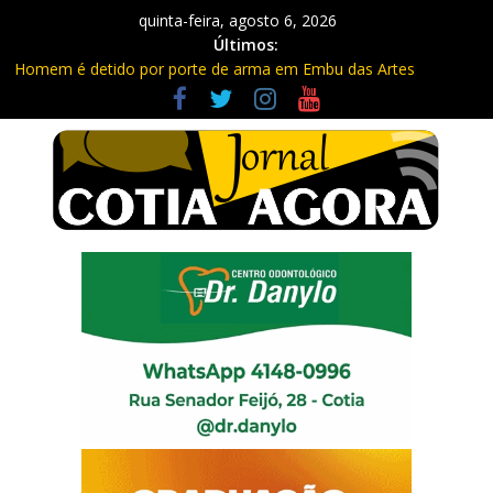
quinta-feira, agosto 6, 2026
Últimos:
Homem é detido por porte de arma em Embu das Artes
Carretas da Capacitação trazem cursos gratuitos para Cotia e
Vargem Grande
Traficante é preso com quase 400 porções de drogas no Jardim
Rosemeire
Radares de Cotia vão passar por manutenção e vias serão
interditadas
PM prende homem com grande quantidade de entorpecentes
em Itapevi