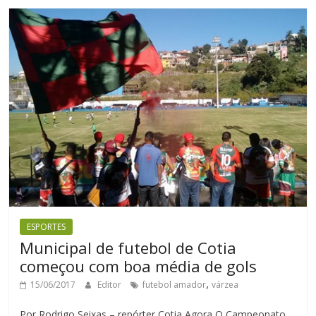
ESPORTES
Municipal de futebol de Cotia
começou com boa média de gols
,
15/06/2017
Editor
futebol amador
várzea
Por Rodrigo Seixas – repórter Cotia Agora O Campeonato