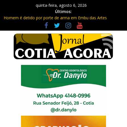
quinta-feira, agosto 6, 2026
Últimos:
Homem é detido por porte de arma em Embu das Artes
Carretas da Capacitação trazem cursos gratuitos para Cotia e
Vargem Grande
Traficante é preso com quase 400 porções de drogas no Jardim
Rosemeire
Radares de Cotia vão passar por manutenção e vias serão
interditadas
PM prende homem com grande quantidade de entorpecentes
em Itapevi