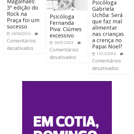
Magalhães:
Psicóloga
3ª edição do
Gabriela
Rock na
Uchôa: Será
Psicóloga
Praça foi um
que faz mal
Fernanda
sucesso
alimentar
Piva: Ciúmes
nas crianças
29/06/2016
excessivo
a crença no
Comentários
30/01/2023
Papai Noel?
desativados
Comentários
13/12/2016
desativados
Comentários
desativados