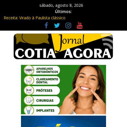
sábado, agosto 8, 2026
Últimos:
Receita: Virado à Paulista clássico
Ladrão de farmácia e procurado por maus-tratos são presos em
Vargem Grande Paulista
Cine Sustentável traz cinema ao ar livre e educação ambiental
para Vargem Grande
WhatsApp vai parar de funcionar em vários celulares antigos em
setembro
Equipe Guardiã Maria da Penha prende três em flagrante em
São Roque