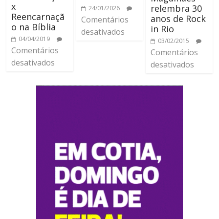
x
relembra 30
24/01/2026
Reencarnaçã
anos de Rock
Comentários
o na Bíblia
in Rio
desativados
04/04/2019
03/02/2015
Comentários
Comentários
desativados
desativados